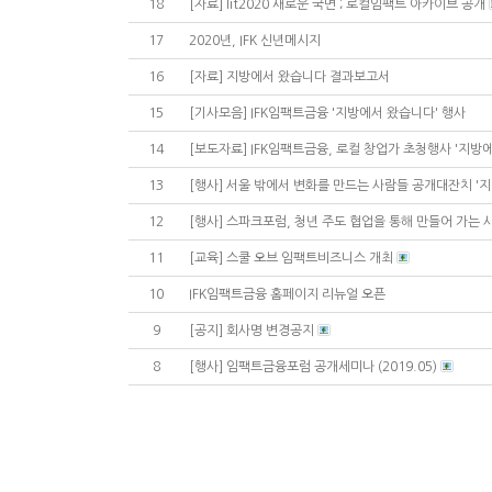
18
[자료] lit2020 새로운 국면 ; 로컬임팩트 아카이브 공개
17
2020년, IFK 신년메시지
16
[자료] 지방에서 왔습니다 결과보고서
15
[기사모음] IFK임팩트금융 '지방에서 왔습니다' 행사
14
[보도자료] IFK임팩트금융, 로컬 창업가 초청행사 '지방
13
[행사] 서울 밖에서 변화를 만드는 사람들 공개대잔치 '지방
12
[행사] 스파크포럼, 청년 주도 협업을 통해 만들어 가는
11
[교육] 스쿨 오브 임팩트비즈니스 개최
10
IFK임팩트금융 홈페이지 리뉴얼 오픈
9
[공지] 회사명 변경공지
8
[행사] 임팩트금융포럼 공개세미나 (2019.05)