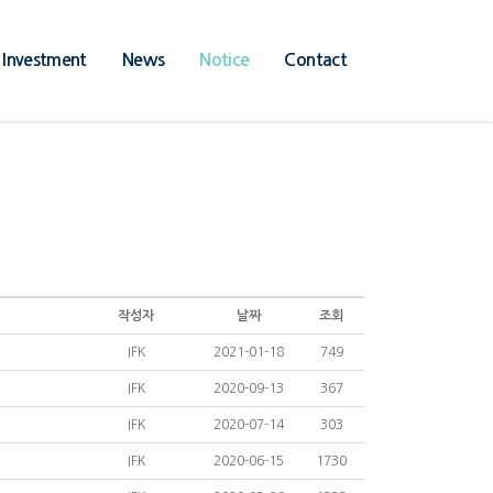
Investment
News
Notice
Contact
작성자
날짜
조회
IFK
2021-01-18
749
IFK
2020-09-13
367
IFK
2020-07-14
303
IFK
2020-06-15
1730